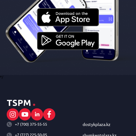
*/
+7 (700) 375-55-55
dostykplaza.kz
+7 (727) 225-50-05
shymkentplaza.kz