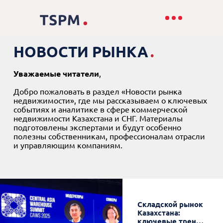
НОВОСТИ РЫНКА
.
Уважаемые читатели
,
Добро пожаловать в раздел «Новости рынка
недвижимости», где мы рассказываем о ключевых
событиях и аналитике в сфере коммерческой
недвижимости Казахстана и СНГ. Материалы
подготовлены экспертами и будут особенно
полезны собственникам, профессионалам отрасли
и управляющим компаниям.
В ТРЦ Minsk City
Крупные
Складской рынок
Современные
В Костанае
Поход в ресторан
В Ташкентской
Mall открыли
торговые центры
Казахстана:
форматы
построят первый
в Грузии стал
области построят
событийное
Ташкента обяжут
ключевые тренды
торговли
складской
дороже: за год
три логистических