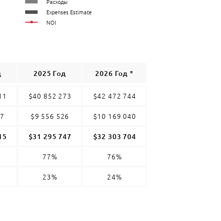
Расходы
Expenses Estimate
NOI
д
2025 Год
2026 Год *
11
$40 852 273
$42 472 744
97
$9 556 526
$10 169 040
15
$31 295 747
$32 303 704
77%
76%
23%
24%