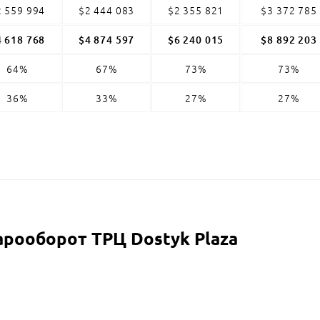
2 559 994
$2 444 083
$2 355 821
$3 372 785
4 618 768
$4 874 597
$6 240 015
$8 892 203
64%
67%
73%
73%
36%
33%
27%
27%
арооборот
ТРЦ Dostyk Plaza