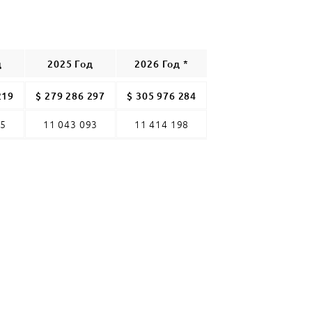
д
2025 Год
2026 Год *
219
$ 279 286 297
$ 305 976 284
35
11 043 093
11 414 198