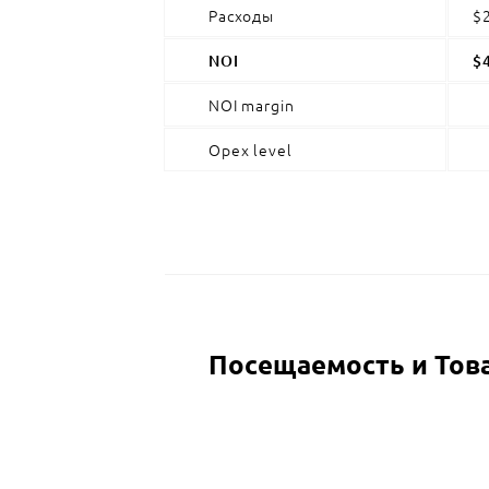
Расходы
$
NOI
$
NOI margin
Opex level
Посещаемость и Тов