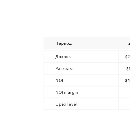
Период
Доходы
$2
Расходы
$
NOI
$1
NOI margin
Opex level