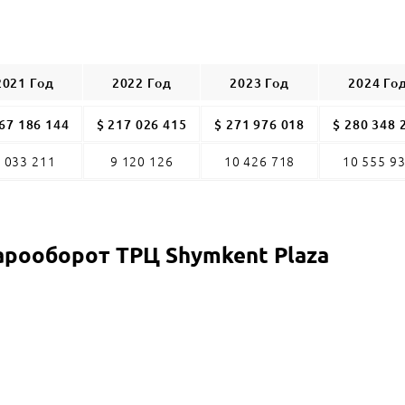
2021 Год
2022 Год
2023 Год
2024 Го
67 186 144
$ 217 026 415
$ 271 976 018
$ 280 348 
 033 211
9 120 126
10 426 718
10 555 9
арооборот
ТРЦ Shymkent Plaza