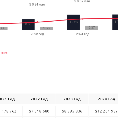
ачения
021 Год
2022 Год
2023 Год
2024 Год
7 178 762
$7 318 680
$8 595 836
$12 264 98