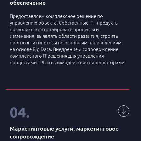
Управление процессом проектирования и
обеспечение
4
дизайна
Предоставляем комплексное решение по
5
Получение разрешительной документации
управлению объекта. Собственные IT - продукты
позволяют контролировать процессы и
изменения, выявлять области развития, строить
6
Прохождение государственной экспертизы
прогнозы и гипотезы по основным направлениям
на основе Big Data. Внедрение и сопровождение
7
Управление процессом строительства
комплексного IT решения для управления
процессами ТРЦ и взаимодействия с арендаторами
Подбор генерального подрядчика и выбор
8
подрядчиков
Внедрение программного продукта по сбору
9
Проведение тендеров и закупок
1
информации по товарообороту и
посещаемости
10
Ввод в эксплуатацию
04
.
Внедрение и сопровождение программы
2
лояльности
Оптимизация и усовершенствование программ
Маркетинговые услуги, маркетинговое
3
НАПИСАТЬ НАМ
учета
сопровождение