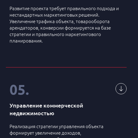
4
Создание и сопровождение контроля доступа
Развитие проекта требует правильного подхода и
нестандартных маркетинговых решений.
5
Аудит информационных систем
Увеличение трафика объекта, товарооборота
арендаторов, конверсии формируется на базе
Внедрение систем информационной
стратегии и правильного маркетингового
6
безопасности
планирования.
Создание и управление безопасной серверной
7
структурой
1
Анализ участка
8
Технический и программный консалтинг
2
Исследование рынка
05
.
9
Внедрение аналитических систем
3
Маркетинговая стратегия
Комплексное обслуживание технических сетей,
10
4
Позиционирование
оборудования и интернета
Управление коммерческой
недвижимостью
5
PR – стратегия
Реализация стратегии управления объекта
6
Маркетинговый план
формирует увеличение доходов,
НАПИСАТЬ НАМ