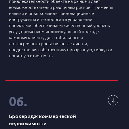
привлекательности объекта на рынке и дает
7
Запуск проекта
возможность оценки различных рисков. Применяя
навыки и опыт команды, инновационные
инструменты и технологии в управлении
8
Digital - стратегия
проектами, обеспечиваем качественный уровень
услуг, применяем индивидуальный подход к
9
Навигация
каждому клиенту для стабильного и
долгосрочного роста бизнеса клиента,
10
Оформление
предоставляя собственнику прозрачную, гибкую и
понятную отчетность.
11
Формирование рекламного пространства
1
Управление проектом
2
Формирование стратегии проекта
НАПИСАТЬ НАМ
06
.
3
Финансовое планирование и прогнозирование
4
Юридические услуги и сопровождение
Брокеридж коммерческой
недвижимости
5
Бухгалтерский консалтинг и ведение учета